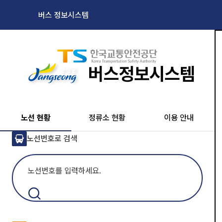
버스 정보시스템
버스정보시스템
노선 현황
정류소 현황
이용 안내
버
노선번호로 검색
스
아
이
콘
전
송